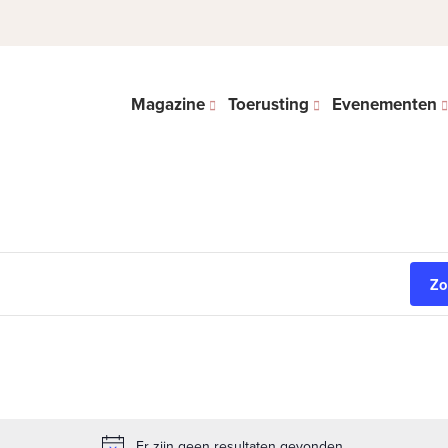
Magazine
Toerusting
Evenementen
Zo
Er zijn geen resultaten gevonden.