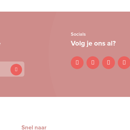
Socials
e
Volg je ons al?
Snel naar