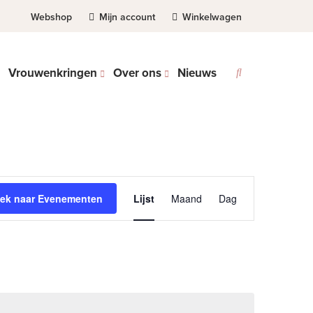
Webshop
Mijn account
Winkelwagen
Vrouwenkringen
Over ons
Nieuws
Evenement
ek naar Evenementen
Lijst
Maand
Dag
weergaven
navigatie