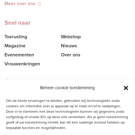
Meer over ons
Snel naar
Toerusting
Webshop
Magazine
Nieuws
Evenementen
Over ons
Vrouwenkringen
Contact
Beheer cookie toestemming
Vrouw tot Vrouw
Om de beste ervaringen te bieden, gebruiken wij technologieën zoals
Noordelijke Dwarsweg 5E
cookies om informatie over je apparaat op te slaan en/of te raadplegen.
Door in te stemmen met deze technologieën kunnen wij gegevens zoals
2761 GA Zevenhuizen
surfgedrag of unieke ID's op deze site verwerken. Als je geen toestemming
geeft of uw toestemming intrekt, kan dit een nadelige invloed hebben op
T:
06 48 87 63 70
bepaalde functies en mogelijkheden.
E:
secretariaat@vrouwtotvrouw.nl