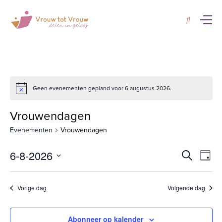
Geen evenementen gepland voor 6 augustus 2026.
Vrouwendagen
Evenementen
Vrouwendagen
Evene
Ev
6-8-2026
Zoeken
Dag
we
Zoeken
Selecteer
nav
en
een
Vorige dag
Volgende dag
weerg
datum.
navigat
Abonneer op kalender