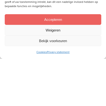
geeft of uw toestemming intrekt, kan dit een nadelige invloed hebben op
bepaalde functies en mogelijkheden.
Accepteren
Weigeren
Bekijk voorkeuren
Meld je aan voor onze inspiratiemail
Ontvang gratis ons online
Cookies
Privacy statement
toerustingsmateriaal
E-
mailadres
Socials
Volg je ons al?