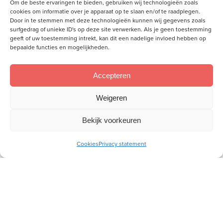
Locatie
Om de beste ervaringen te bieden, gebruiken wij technologieën zoals
cookies om informatie over je apparaat op te slaan en/of te raadplegen.
Door in te stemmen met deze technologieën kunnen wij gegevens zoals
surfgedrag of unieke ID's op deze site verwerken. Als je geen toestemming
geeft of uw toestemming intrekt, kan dit een nadelige invloed hebben op
Hervormd Centrum Genemuiden
bepaalde functies en mogelijkheden.
Stuivenbergstraat 51
Genemuiden
,
8281 EK
Netherlands
Accepteren
Weigeren
Vrouwenavond Zeist
Vrouwendag Giessenburg
Bekijk voorkeuren
Cookies
Privacy statement