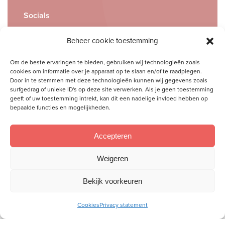
Socials
Volg je ons al?
Beheer cookie toestemming
Om de beste ervaringen te bieden, gebruiken wij technologieën zoals
cookies om informatie over je apparaat op te slaan en/of te raadplegen.
Door in te stemmen met deze technologieën kunnen wij gegevens zoals
surfgedrag of unieke ID's op deze site verwerken. Als je geen toestemming
geeft of uw toestemming intrekt, kan dit een nadelige invloed hebben op
bepaalde functies en mogelijkheden.
Accepteren
Wij willen aan de hand van de Bijbel vrouwen toerusten,
Weigeren
zodat zij als christenvrouw hun plek kunnen innemen in
gezin, kerk en samenleving.
Bekijk voorkeuren
Meer over ons
Cookies
Privacy statement