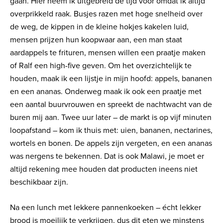
gaan. Hier neem ik uitgebreid de tijd voor omdat ik altijd
overprikkeld raak. Busjes razen met hoge snelheid over
de weg, de kippen in de kleine hokjes kakelen luid,
mensen prijzen hun koopwaar aan, een man staat
aardappels te frituren, mensen willen een praatje maken
of Ralf een high-five geven. Om het overzichtelijk te
houden, maak ik een lijstje in mijn hoofd: appels, bananen
en een ananas. Onderweg maak ik ook een praatje met
een aantal buurvrouwen en spreekt de nachtwacht van de
buren mij aan. Twee uur later – de markt is op vijf minuten
loopafstand – kom ik thuis met: uien, bananen, nectarines,
wortels en bonen. De appels zijn vergeten, en een ananas
was nergens te bekennen. Dat is ook Malawi, je moet er
altijd rekening mee houden dat producten ineens niet
beschikbaar zijn.
Na een lunch met lekkere pannenkoeken – écht lekker
brood is moeilijk te verkrijgen, dus dit eten we minstens