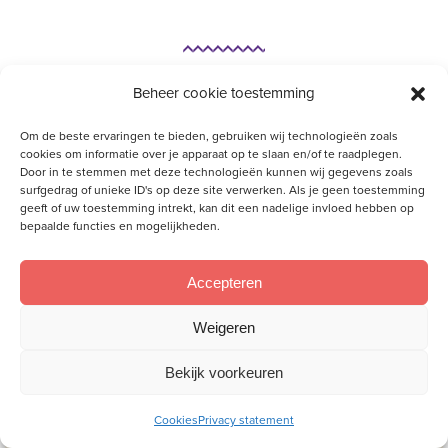
Beheer cookie toestemming
Om de beste ervaringen te bieden, gebruiken wij technologieën zoals
cookies om informatie over je apparaat op te slaan en/of te raadplegen.
Door in te stemmen met deze technologieën kunnen wij gegevens zoals
surfgedrag of unieke ID's op deze site verwerken. Als je geen toestemming
geeft of uw toestemming intrekt, kan dit een nadelige invloed hebben op
bepaalde functies en mogelijkheden.
Accepteren
Weigeren
Bekijk voorkeuren
Anneloes is samen met haar man Herman en zoon
Ralf door de
GZB
uitgezonden naar Malawi. Samen
Cookies
Privacy statement
werken ze voor CCAP Blantyre Synode kerk. Via hun