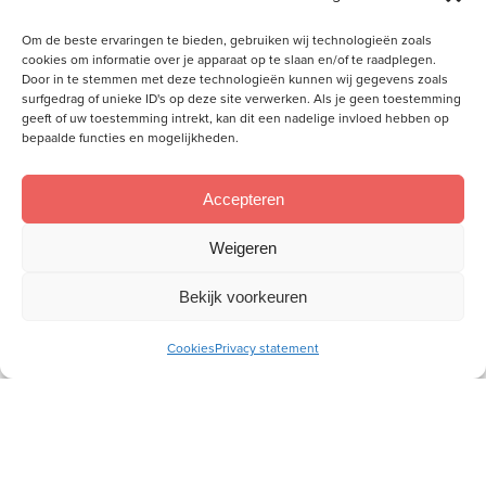
E-
Om de beste ervaringen te bieden, gebruiken wij technologieën zoals
mailadres
cookies om informatie over je apparaat op te slaan en/of te raadplegen.
Door in te stemmen met deze technologieën kunnen wij gegevens zoals
surfgedrag of unieke ID's op deze site verwerken. Als je geen toestemming
Socials
geeft of uw toestemming intrekt, kan dit een nadelige invloed hebben op
bepaalde functies en mogelijkheden.
Volg je ons al?
Accepteren
Weigeren
Bekijk voorkeuren
Cookies
Privacy statement
Wij willen aan de hand van de Bijbel vrouwen toerusten,
zodat zij als christenvrouw hun plek kunnen innemen in
gezin, kerk en samenleving.