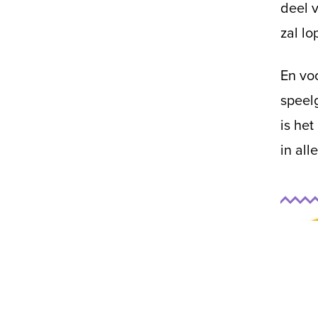
deel v
zal l
En voo
speelg
is het
in all