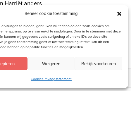
an Harriët anders
Beheer cookie toestemming
 ervaringen te bieden, gebruiken wij technologieën zoals cookies om
e om het
ver je apparaat op te slaan en/of te raadplegen. Door in te stemmen met deze
n kunnen wij gegevens zoals surfgedrag of unieke ID's op deze site
rienden. Voor nu
ls je geen toestemming geeft of uw toestemming intrekt, kan dit een
vloed hebben op bepaalde functies en mogelijkheden.
e twee kleintjes
epteren
Weigeren
Bekijk voorkeuren
Cookies
Privacy statement
an en zoon Ralf
. Samen werken
ia hun Instagram
e graag op de