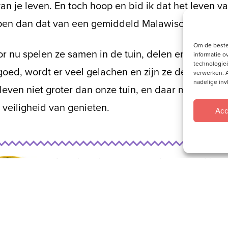
an je leven. En toch hoop en bid ik dat het leven v
open dan dat van een gemiddeld Malawisch meisje.
Om de beste
r nu spelen ze samen in de tuin, delen en ruziën z
informatie o
technologieë
oed, wordt er veel gelachen en zijn ze de dikste v
verwerken. A
nadelige in
 leven niet groter dan onze tuin, en daar mogen dez
e veiligheid van genieten.
Acc
Anneloes is samen met haar man Herm
door de
GZB
uitgezonden
naar Malawi
ze voor CCAP Blantyre Synode kerk. V
account
Meijers met missie
houden ze j