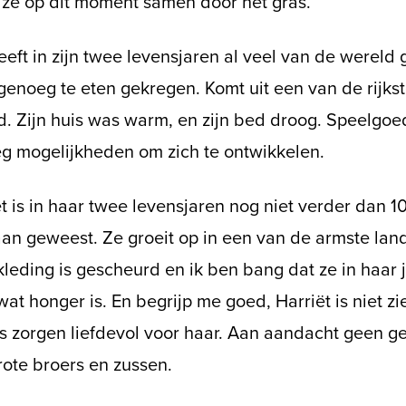
n ze op dit moment samen door het gras.
eeft in zijn twee levensjaren al veel van de wereld g
 genoeg te eten gekregen. Komt uit een van de rijks
d. Zijn huis was warm, en zijn bed droog. Speelgoe
g mogelijkheden om zich te ontwikkelen.
t is in haar twee levensjaren nog niet verder dan 10
an geweest. Ze groeit op in een van de armste land
leding is gescheurd en ik ben bang dat ze in haar 
at honger is. En begrijp me goed, Harriët is niet zi
s zorgen liefdevol voor haar. Aan aandacht geen g
rote broers en zussen.