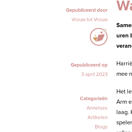
Wa
Gepubliceerd door
Vrouw tot Vrouw
Samen
uren 
verand
Harri
Gepubliceerd op
mee na
3 april 2023
Het le
Categorieën
Arm e
Anneloes
laag. 
Artikelen
spelen
Blogs