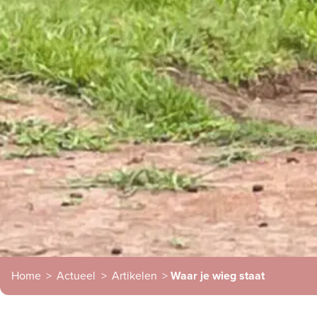
Home
>
Actueel
>
Artikelen
>
Waar je wieg staat