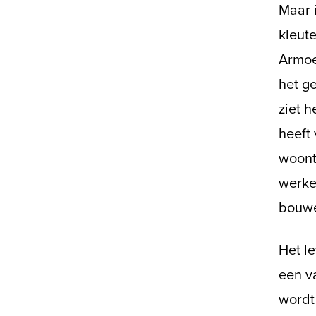
Maar 
kleut
Armoed
het ge
ziet h
heeft 
woont
werke
bouwe
Het le
een va
wordt