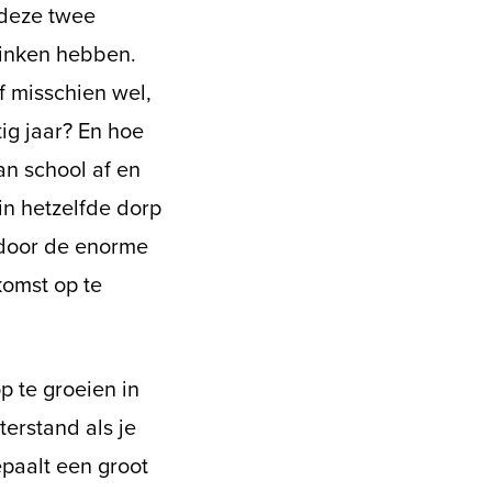
 deze twee
rinken hebben.
f misschien wel,
tig jaar? En hoe
van school af en
 in hetzelfde dorp
 door de enorme
omst op te
p te groeien in
terstand als je
paalt een groot