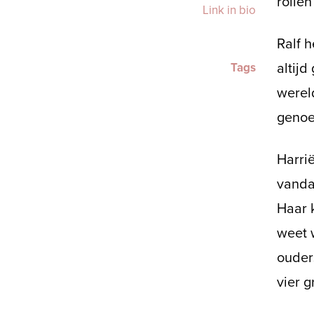
rolle
Link in bio
Ralf h
Tags
altijd
werel
genoe
Harrië
vanda
Haar k
weet w
ouder
vier g