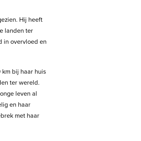
ezien. Hij heeft
te landen ter
d in overvloed en
 km bij haar huis
en ter wereld.
jonge leven al
elig en haar
ebrek met haar