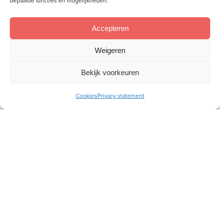
bepaalde functies en mogelijkheden.
Accepteren
Weigeren
Bekijk voorkeuren
Cookies
Privacy statement
Vrouw tot Vrouw
proberen? Neem een
proefabonnement!
Drie nummers voor €
10,-.
Abonnement stopt automatisch na drie nummers.
Probeer nu